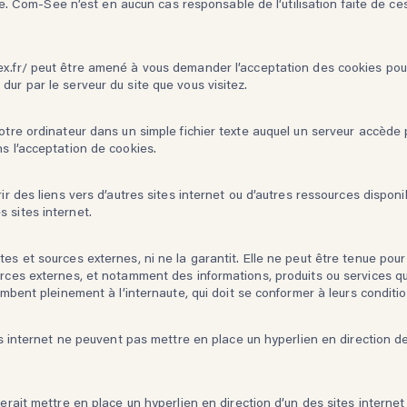
tile. Com-See n’est en aucun cas responsable de l’utilisation faite de ces
x.fr/
peut être amené à vous demander l’acceptation des cookies pour 
dur par le serveur du site que vous visitez.
otre ordinateur dans un simple fichier texte auquel un serveur accède 
ns l’acceptation de cookies.
rir des liens vers d’autres sites internet ou d’autres ressources dispo
 sites internet.
ites et sources externes, ni ne la garantit. Elle ne peut être tenue p
urces externes, et notamment des informations, produits ou services qu’
ombent pleinement à l’internaute, qui doit se conformer à leurs condition
tes internet ne peuvent pas mettre en place un hyperlien en direction d
terait mettre en place un hyperlien en direction d’un des sites interne