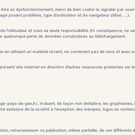
t être un dysfonctionnement, merci de bien vouloir le signaler par cou
page posant problème, type d’ordinateur et de navigateur utilisé, …).
s de l’utilisateur et sous sa seule responsabilité. En conséquence, ne 
’une quelconque perte de données consécutives au téléchargement.
site en utilisant un matériel récent, ne contenant pas de virus et avec 
présent site internet en direction d’autres ressources présentes sur l
lage-pays-de-gex.fr/
, incluant, de façon non limitative, les graphismes,
iété exclusive de la société à l’exception des marques, logos ou conte
ation, retransmission ou publication, même partielle, de ces différents 