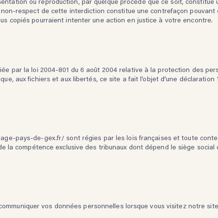
entation ou reproduction, par quelque procédé que ce soit, constitue 
Le non-respect de cette interdiction constitue une contrefaçon pouvant 
us copiés pourraient intenter une action en justice à votre encontre.
iée par la loi 2004-801 du 6 août 2004 relative à la protection des pe
que, aux fichiers et aux libertés, ce site a fait l’objet d’une déclarat
elage-pays-de-gex.fr/
sont régies par les lois françaises et toute contes
t de la compétence exclusive des tribunaux dont dépend le siège social 
ommuniquer vos données personnelles lorsque vous visitez notre site 