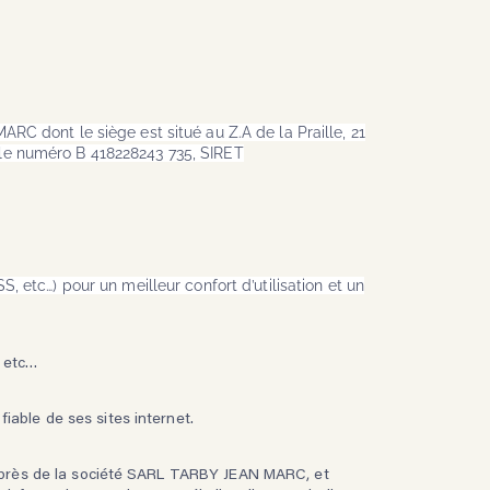
-MARC
dont le siège est situé au Z.A de la Praille, 21
 le numéro B 418228243 735
, SIRET
 etc…) pour un meilleur confort d’utilisation et un
, etc…
iable de ses sites internet.
uprès de
la société SARL TARBY JEAN MARC
, et