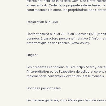
exprès par écrit de
la société Com-See
Cette représ
et suivants du Code de la propriété intellectuelle. 
contrefacteur. En outre, les propriétaires des Conten
Déclaration à la CNIL :
Conformément à la loi 78-17 du 6 janvier 1978 (modif
données à caractère personnel) relative à l’informati
l’informatique et des libertés (
www.cnil.fr
).
Litiges :
Les présentes conditions du site https://tarby-carr
l’interprétation ou de l’exécution de celles-ci seron
règlement de contentieux éventuels, est le français.
Données personnelles :
De manière générale, vous n’êtes pas tenu de nous c