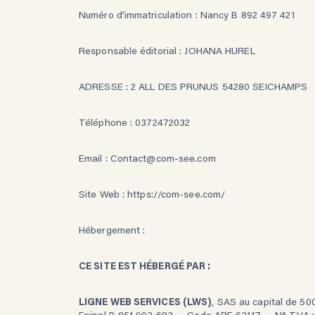
Numéro d’immatriculation : Nancy B 892 497 421
Responsable éditorial : JOHANA HUREL
ADRESSE :
2 ALL DES PRUNUS 54280 SEICHAMPS
Téléphone :
0372472032
Email : Contact@com-see.com
Site Web :
https://com-see.com/
Hébergement :
CE SITE EST HÉBERGÉ PAR :
LIGNE WEB SERVICES (LWS)
, SAS au capital de 50
Epinal B 851 993 683 — Code APE 6311Z — N° TVA 