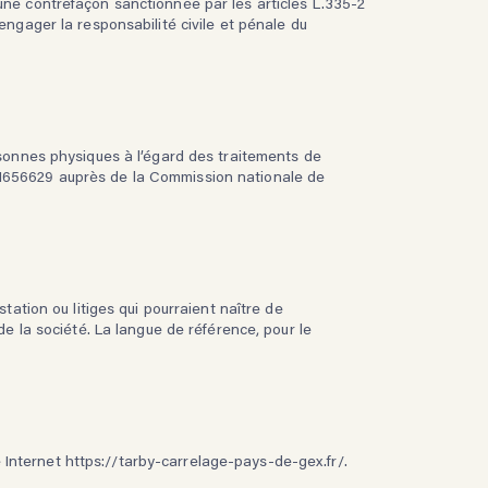
une contrefaçon sanctionnée par les articles L.335-2
engager la responsabilité civile et pénale du
rsonnes physiques à l’égard des traitements de
ion 1656629 auprès de la Commission nationale de
tation ou litiges qui pourraient naître de
de la société. La langue de référence, pour le
Internet https://tarby-carrelage-pays-de-gex.fr/.