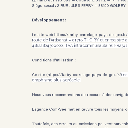
Siège social : 2 RUE JULES FERRY – 88190 GOLBEY
Développement :
Le site web https://tarby-carrelage-pays-de-gex.fr/
route de l’Artisanat – 01710 THOIRY
et enregistré 
41822824300022,
TVA intracommunautaire: FR2341
Conditions d’utilisation :
Ce site (https://tarby-carrelage-pays-de-gex.fr/
) e
graphisme plus agréable.
Nous vous recommandons de recourir à des navigate
L’agence Com-See met en œuvre tous les moyens dont e
Toutefois, des erreurs ou omissions peuvent survenir