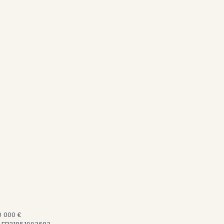
0 000 €
: FR21851993683