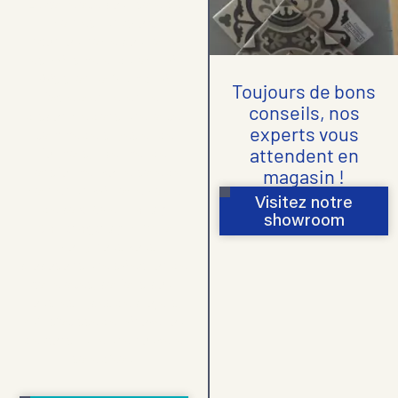
Le carrelage pour salle de
bain est un choix
incontournable pour allier
esthétisme et durabilité.
Résistant à l’humidité,
Toujours de bons
facile à entretenir et
conseils, nos
disponible dans une large
experts vous
gamme de styles et de
attendent en
formats, il permet de
transformer votre salle de
magasin !
bain en un véritable havre
Visitez notre
de paix. Chez
Tarby
showroom
Carrelage by MRG
, à
Thoiry, nous vous
proposons une sélection de
carrelages, parfaits pour
tous les types de projets,
qu’il s’agisse de rénover ou
de construire une nouvelle
salle d’eau.