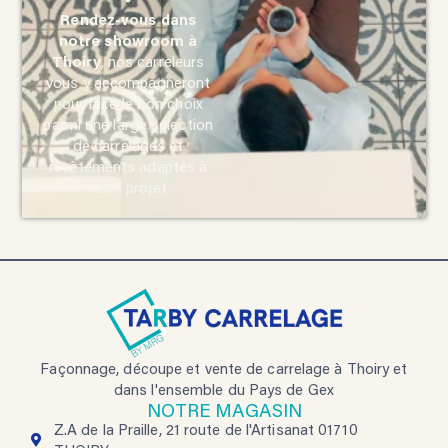
Rendez-vous dans
notre showroom à
Thoiry
, nos carreleurs
vous y accompagneront
pour faire le bon choix
parmi une large sélection
de carrelages et
revêtements adaptés à
votre projet.
Façonnage, découpe et vente de carrelage à Thoiry et
dans l'ensemble du Pays de Gex
NOTRE MAGASIN
Z.A de la Praille, 21 route de l'Artisanat 01710