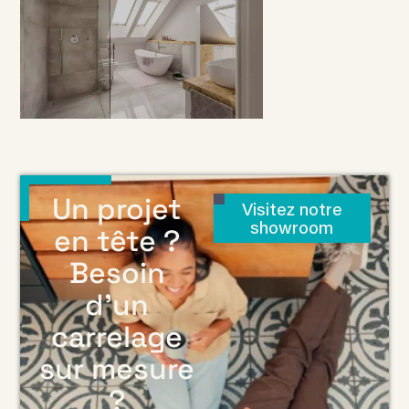
Un projet
Visitez notre
showroom
en tête ?
Besoin
d’un
carrelage
sur mesure
?