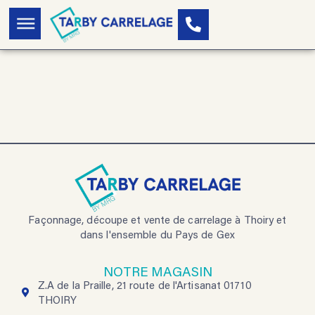
Aller
P
au
h
contenu
o
n
e
-
a
l
t
Façonnage, découpe et vente de carrelage à Thoiry et
dans l'ensemble du Pays de Gex
NOTRE MAGASIN
Z.A de la Praille, 21 route de l'Artisanat 01710
THOIRY